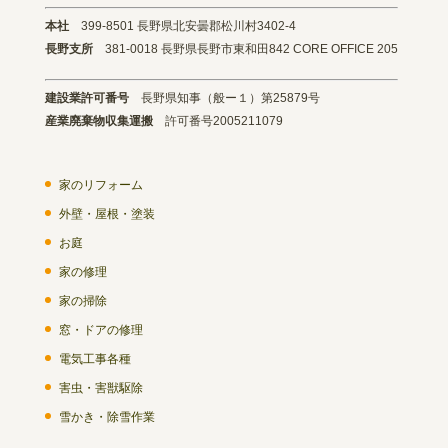
本社
399-8501 長野県北安曇郡松川村3402-4
長野支所
381-0018 長野県長野市東和田842 CORE OFFICE 205
建設業許可番号
長野県知事（般ー１）第25879号
産業廃棄物収集運搬
許可番号2005211079
家のリフォーム
外壁・屋根・塗装
お庭
家の修理
家の掃除
窓・ドアの修理
電気工事各種
害虫・害獣駆除
雪かき・除雪作業