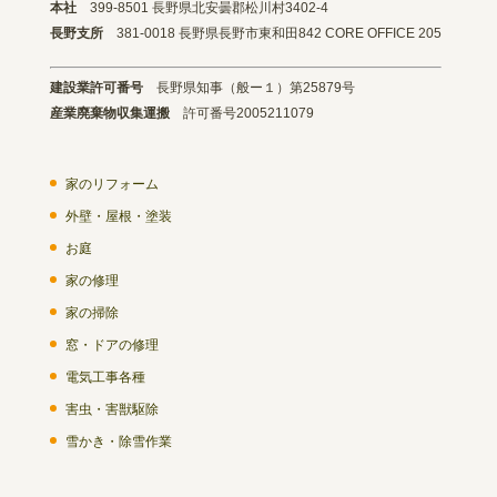
本社
399-8501 長野県北安曇郡松川村3402-4
長野支所
381-0018 長野県長野市東和田842 CORE OFFICE 205
建設業許可番号
長野県知事（般ー１）第25879号
産業廃棄物収集運搬
許可番号2005211079
家のリフォーム
外壁・屋根・塗装
お庭
家の修理
家の掃除
窓・ドアの修理
電気工事各種
害虫・害獣駆除
雪かき・除雪作業