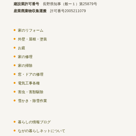
建設業許可番号
長野県知事（般ー１）第25879号
産業廃棄物収集運搬
許可番号2005211079
家のリフォーム
外壁・屋根・塗装
お庭
家の修理
家の掃除
窓・ドアの修理
電気工事各種
害虫・害獣駆除
雪かき・除雪作業
暮らしの情報ブログ
ながの暮らしネットについて