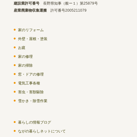
建設業許可番号
長野県知事（般ー１）第25879号
産業廃棄物収集運搬
許可番号2005211079
家のリフォーム
外壁・屋根・塗装
お庭
家の修理
家の掃除
窓・ドアの修理
電気工事各種
害虫・害獣駆除
雪かき・除雪作業
暮らしの情報ブログ
ながの暮らしネットについて