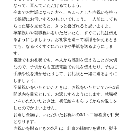
なって、喜んでいただけるでしょう。
今までお世話になった方へ、ちょっとした内祝いを持っ
て挨拶にお伺いするのもよいでしょう。一人前にしても
らった姿を見せると、きっと喜ばれると思いますよ。
卒業祝いや就職祝いをいただいたら、すぐにお礼は伝え
るようにしましょう。お礼状を送って感謝を伝えるとき
でも、なるべくすぐにハガキや手紙を送るようにしま
す。
電話でもお礼状でも、本人から感謝を伝えることが大切
なので、子供からも直接電話でお礼を伝えたり、子供に
手紙や絵を描かせたりして、お礼状と一緒に送るように
しましょう。
卒業祝いをいただいたときは、お祝をいただいてから3週
間以内を目安として、お返しするようにします。就職祝
いをいただいたときは、初任給をもらってからお返しを
したのでかまいません。
お返し金額は、いただいたお祝いの3/1～半額程度が目安
となります。
内祝いを贈るときの水引は、紅白の蝶結びを選び、熨斗