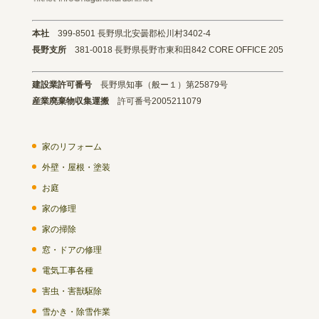
本社
399-8501 長野県北安曇郡松川村3402-4
長野支所
381-0018 長野県長野市東和田842 CORE OFFICE 205
建設業許可番号
長野県知事（般ー１）第25879号
産業廃棄物収集運搬
許可番号2005211079
家のリフォーム
外壁・屋根・塗装
お庭
家の修理
家の掃除
窓・ドアの修理
電気工事各種
害虫・害獣駆除
雪かき・除雪作業